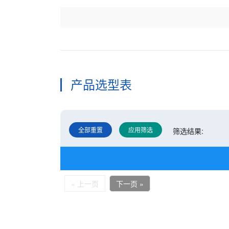
产品选型表
全部重置
应用筛选
筛选结果:
« 上一页
下一页 »